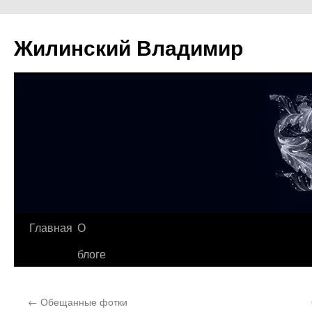
Жилинский Владимир
Перейти
Главная
О
к
блоге
содержимому
←
Обещанные фотки