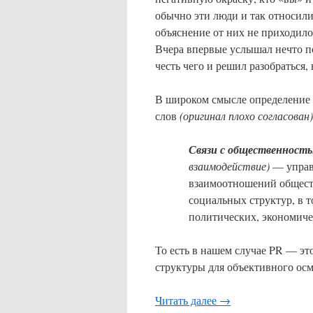
обычно эти люди и так относили
объяснение от них не приходило
Вчера впервые услышал нечто по
честь чего и решил разобраться, 
В широком смысле определение P
слов
(оригинал плохо согласован)
Связи с общественность
взаимодействие)
— управ
взаимоотношений обществ
социальных структур, в 
политических, экономиче
То есть в нашем случае PR — э
структуры для объективного ос
Читать далее
→