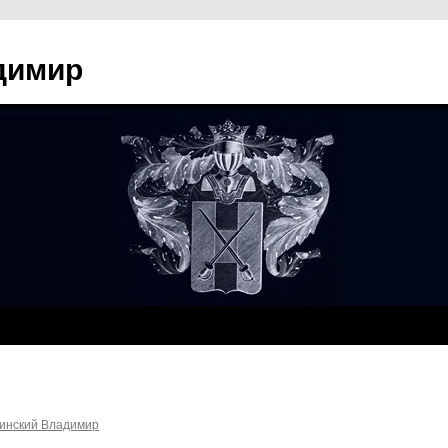
димир
инский Владимир