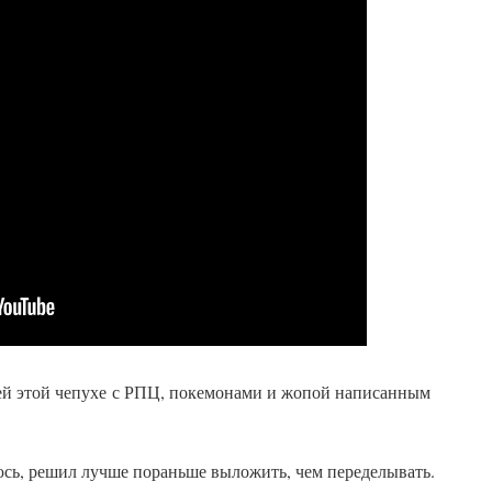
ей этой чепухе с РПЦ, покемонами и жопой написанным
юсь, решил лучше пораньше выложить, чем переделывать.