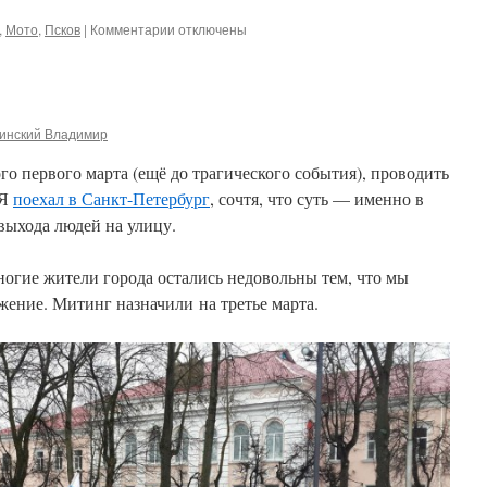
к
,
Мото
,
Псков
|
Комментарии
отключены
записи
Общественное
взаимодействие
инский Владимир
о первого марта (ещё до трагического события), проводить
 Я
поехал в Санкт-Петербург
, сочтя, что суть — именно в
 выхода людей на улицу.
ногие жители города остались недовольны тем, что мы
ение. Митинг назначили на третье марта.