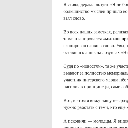
Я стоял, держал лозунг «Я не бою
большинство мыслей пришло ко
взял слово.
Во всех наших заметках, релиза
митинг пр
тема: планировался «
скопировал слово в слово. Увы, 
оставшись лишь на лозунгах «Не
Судя по «новостям», та же учас
выдают за полностью мемориаль
участник питерского марша нёс
насилия в принципе (и, само соб
Вот, в этом я вижу нашу не ср
нужно работать с теми, кто ещё
А псковичи — молодцы. Я видел 
пришли с искренними эмоциями.