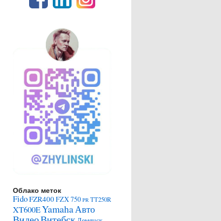
Облако меток
Fido
FZR400
FZX 750
TT250R
PR
Yamaha
Авто
XT600E
Видео
Витебск
Демянск