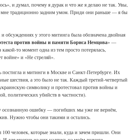
сь», и думал, почему я дурак и что же я делаю не так. Увы,
 мне традиционно задним умом. Приди они раньше — я бы
х и обсуждениях у этого митинга была обозначена двойная
отеста против войны и памяти Бориса Немцова
» —
в какой-то момент одна из тем просто потерялась,
т войне» и «Не стреляй».
ть постигла и митинги в Москве и Санкт-Петербурге. Их
ные шествия, а это было не так. Каждый третий-четвертый
 украинскую символику и протестовал против войны и
ой, политических убийств в частности).
азу осознанную ошибку — погибших мы уже не вернём,
 жив. Нужно чтобы они такими и остались.
100 человек, которые знали, куда и зачем пришли. Они
 И для многих из них надпись на моём лозунге