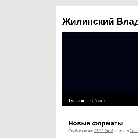
Жилинский Вла
Главная
О блоге
Перейти
к
Новые форматы
содержимому
Опубликовано
05.09.2016
автором
Жил