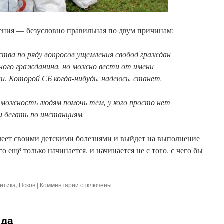
жения — безусловно правильная по двум причинам:
ства по ряду вопросов ущемления свобод граждан
дного гражданина, но можно вести от имени
и. Которой СБ когда-нибудь, надеюсь, станет.
зможность людям помочь тем, у кого просто нет
 бегать по инстанциям.
олеет своими детскими болезнями и выйдет на выполнение
о ещё только начинается, и начинается не с того, с чего бы
к
итика
,
Псков
|
Комментарии
отключены
записи
Берег
свободы
ода