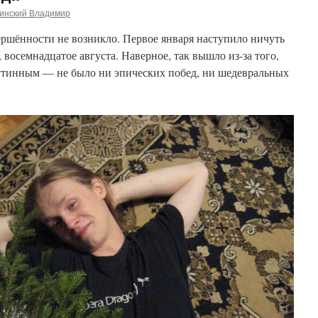
инский Владимир
ершённости не возникло. Первое января наступило ничуть
, восемнадцатое августа. Наверное, так вышло из-за того,
рутинным — не было ни эпических побед, ни шедевральных