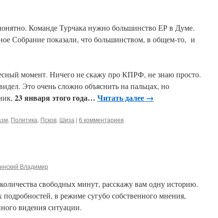
 понятно. Команде Турчака нужно большинство ЕР в Думе.
ное Собрание показали, что большинством, в общем-то, и
есный момент. Ничего не скажу про КПРФ, не знаю просто.
видел. Это очень сложно объяснить на пальцах, но
23 января этого года…
Читать далее
→
ник,
азм
,
Политика
,
Псков
,
Шиза
|
6 комментариев
инский Владимир
 количества свободных минут, расскажу вам одну историю.
х подробностей, в режиме сугубо собственного мнения,
нного видения ситуации.