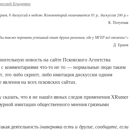
инский Владимир
ев, 6 дискуссий в неделю. Комментарий оплачивается 85 р., дискуссия 200 р.»
К. Потупчик
ы также перенять успешный опыт других регионов, где у МГЕР всё отлично?»
Д. Ершов
мнительную новость на сайте Псковского Агентства
о с комментариями что-то не то — нормальные люди таким
т, это либо скрипт, либо имитация дискуссии одним
е явления на всех псковских сайтах.
 сказать, что я не нашёл явных следов применения XRumer
 бурной имитации общественного мнения грязными
акая деятельность
(наверняка есть и другие, сообщите, если