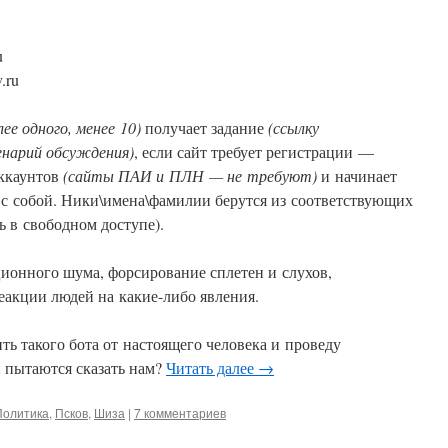
u
.ru
лее одного, менее 10)
получает задание
(ссылку
енарий обсуждения)
, если сайт требует регистрации —
аккаунтов
(сайты ПАИ и ПЛН — не требуют)
и начинает
с собой. Ники\имена\фамилии берутся из соответствующих
ь в свободном доступе).
ионного шума, форсирование сплетен и слухов,
акции людей на какие-либо явления.
ть такого бота от настоящего человека и проведу
 пытаются сказать нам?
Читать далее
→
Политика
,
Псков
,
Шиза
|
7 комментариев