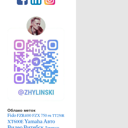
Облако меток
Fido
FZR400
FZX 750
TT250R
PR
Yamaha
Авто
XT600E
Видео
Витебск
Демянск