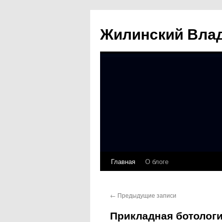
Жилинский Вла
Главная
О блоге
Перейти
к
←
Предыдущие записи
содержимому
Прикладная ботолог