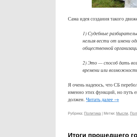
Сама идея создания такого дви
1) Судебные разбиратель
нельзя вести от имени о
общественной организаци
2) Это — способ дать во
времени или возможности
Я очень надеюсь, что СБ переб
именно этих функций, но путь ег
должен.
Читать далее
→
Рубрика:
Политика
|
Метки:
Мысли
,
Пол
Итоги прошедшего г