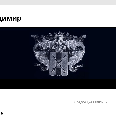
димир
Следующие записи
→
ия