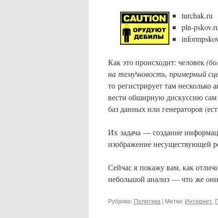
turchak.ru
pln-pskov.r
informpskov
Как это происходит: человек
(бо
на тему\новость, примерный сц
то регистрирует там несколько 
вести обширную дискуссию сам 
баз данных или генераторов (ест
Их задача — создание информац
изображение несуществующей ре
Сейчас я покажу вам, как отличи
небольшой анализ — что же они
Рубрика:
Политика
|
Метки:
Интернет
,