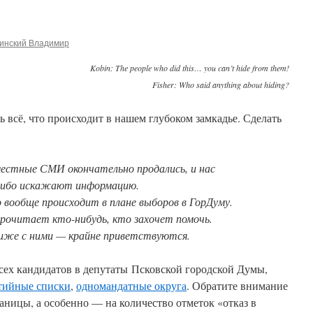
инский Владимир
Kobin: The people who did this… you can’t hide from them!
Fisher: Who said anything about hiding?
ь всё, что происходит в нашем глубоком замкадье. Сделать
местные СМИ окончательно продались, и нас
либо искажают информацию.
о вообще происходит в плане выборов в ГорДуму.
рочитает кто-нибудь, кто захочет помочь.
иже с ними — крайне приветствуются.
всех кандидатов в депутаты Псковской городской Думы,
тийные списки
,
одномандатные округа
. Обратите внимание
раницы, а особенно — на количество отметок «отказ в