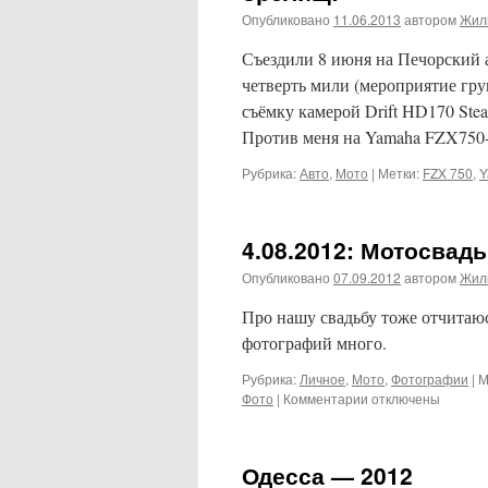
Опубликовано
11.06.2013
автором
Жил
Съездили 8 июня на Печорский 
четверть мили (мероприятие гру
съёмку камерой Drift HD170 Steal
Против меня на Yamaha FZX750
Рубрика:
Авто
,
Мото
|
Метки:
FZX 750
,
Y
4.08.2012: Мотосвад
Опубликовано
07.09.2012
автором
Жил
Про нашу свадьбу тоже отчитаюс
фотографий много.
Рубрика:
Личное
,
Мото
,
Фотографии
|
М
к
Фото
|
Комментарии
отключены
записи
4.08.2012:
Мотосвадьба
Одесса — 2012
Жилинских