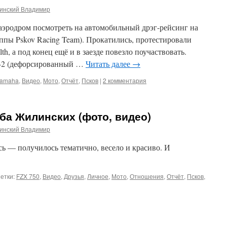
инский Владимир
аэродром посмотреть на автомобильный дрэг-рейсинг на
ппы Pskov Racing Team). Прокатились, протестировали
th, а под конец ещё и в заезде повезло поучаствовать.
-2 (дефорсированный …
Читать далее
→
amaha
,
Видео
,
Мото
,
Отчёт
,
Псков
|
2 комментария
ьба Жилинских (фото, видео)
инский Владимир
ь — получилось тематично, весело и красиво. И
етки:
FZX 750
,
Видео
,
Друзья
,
Личное
,
Мото
,
Отношения
,
Отчёт
,
Псков
,