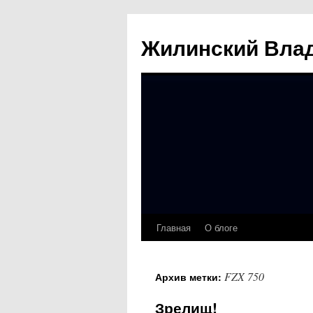
Жилинский Вла
Главная
О блоге
Перейти
к
FZX 750
Архив метки:
содержимому
Зрелищ!