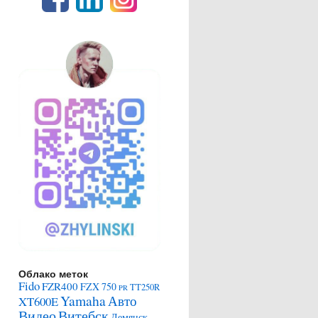
Облако меток
Fido
FZR400
FZX 750
TT250R
PR
Yamaha
Авто
XT600E
Видео
Витебск
Демянск