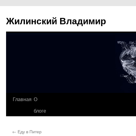
Жилинский Владимир
Перейти
Главная
О
к
блоге
содержимому
←
Еду в Питер