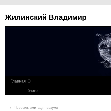
Жилинский Владимир
Перейти
Главная
О
к
блоге
содержимому
←
Чересиз: имитация разума