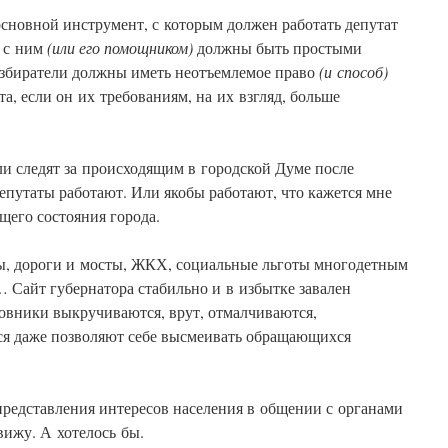
основной инструмент, с которым должен работать депутат
и с ним
(или его помощником)
должны быть простыми
збиратели должны иметь неотъемлемое право
(и способ)
а, если он их требованиям, на их взгляд, больше
ли следят за происходящим в городской Думе после
епутаты работают. Или якобы работают, что кажется мне
щего состояния города.
ы, дороги и мосты, ЖКХ, социальные льготы многодетным
 Сайт губернатора стабильно и в избытке завален
овники выкручиваются, врут, отмалчиваются,
ся даже позволяют себе высмеивать обращающихся
«представления интересов населения в общении с органами
вижу. А хотелось бы.