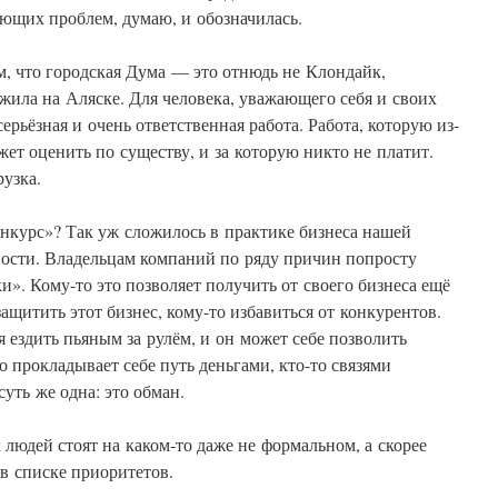
ующих проблем, думаю, и обозначилась.
м, что городская Дума — это отнюдь не Клондайк,
 жила на Аляске. Для человека, уважающего себя и своих
серьёзная и очень ответственная работа. Работа, которую из-
жет оценить по существу, и за которую никто не платит.
рузка.
онкурс»? Так уж сложилось в практике бизнеса нашей
ности. Владельцам компаний по ряду причин попросту
и». Кому-то это позволяет получить от своего бизнеса ещё
ащитить этот бизнес, кому-то избавиться от конкурентов.
я ездить пьяным за рулём, и он может себе позволить
 прокладывает себе путь деньгами, кто-то связями
уть же одна: это обман.
 людей стоят на каком-то даже не формальном, а скорее
в списке приоритетов.