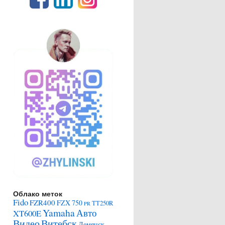
Облако меток
Fido
FZR400
FZX 750
TT250R
PR
Yamaha
Авто
XT600E
Видео
Витебск
Демянск