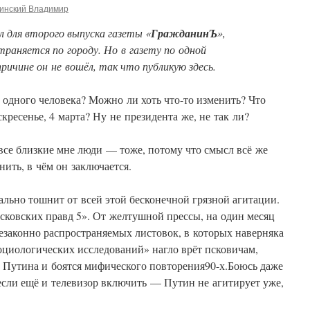
инский Владимир
 для второго выпуска газеты «
ГражданинЪ
»,
траняется по городу. Но в газету по одной
причине он не вошёл, так что публикую здесь.
а одного человека? Можно ли хоть что-то изменить? Что
кресенье, 4 марта? Ну не президента же, не так ли?
 все близкие мне люди — тоже, потому что смысл всё же
нить, в чём он заключается.
рально тошнит от всей этой бесконечной грязной агитации.
ковских правд 5». От желтушной прессы, на один месяц
езаконно распространяемых листовок, в которых наверняка
циологических исследований» нагло врёт псковичам,
т Путина и боятся мифического повторения90-х.Боюсь даже
, если ещё и телевизор включить — Путин не агитирует уже,