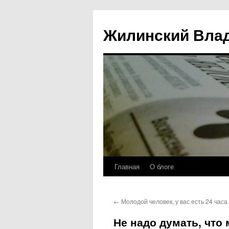
Жилинский Вла
Главная
О блоге
Перейти
к
←
Молодой человек, у вас есть 24 часа
содержимому
Не надо думать, что