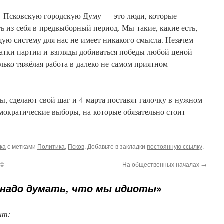
в Псковскую городскую Думу — это люди, которые
ь из себя в предвыборный период. Мы такие, какие есть,
ую систему для нас не имеет никакого смысла. Незачем
чатки партии и взгляды добиваться победы любой ценой —
олько тяжёлая работа в далеко не самом приятном
, сделают свой шаг и 4 марта поставят галочку в нужном
емократические выборы, на которые обязательно стоит
ка
с метками
Политика
,
Псков
. Добавьте в закладки
постоянную ссылку
.
 ©
На общественных началах
→
»
 надо думать, что мы идиоты
ит: