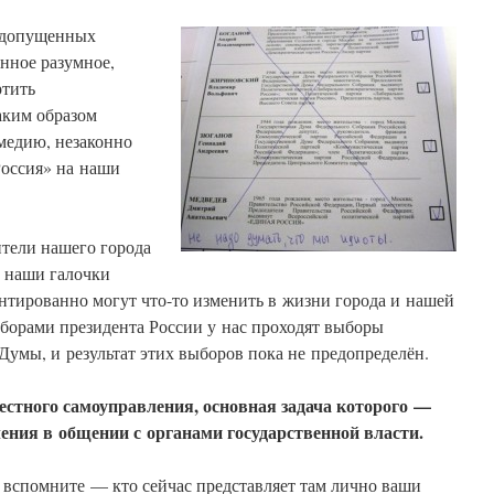
а допущенных
нное разумное,
ртить
аким образом
омедию, незаконно
оссия» на наши
ители нашего города
о наши галочки
антированно могут что-то изменить в жизни города и нашей
ыборами президента России у нас проходят выборы
Думы, и результат этих выборов пока не предопределён.
естного самоуправления, основная задача которого —
ления в общении с органами государственной власти.
 вспомните — кто сейчас представляет там лично ваши