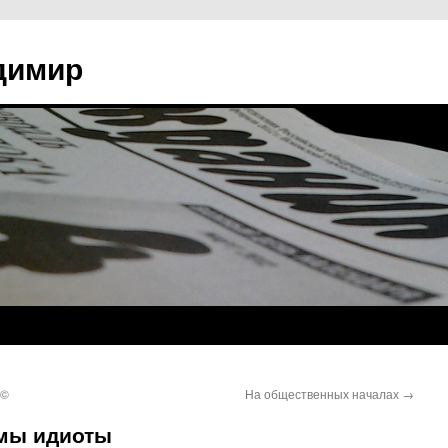
димир
 ©
На общественных началах
→
 мы идиоты