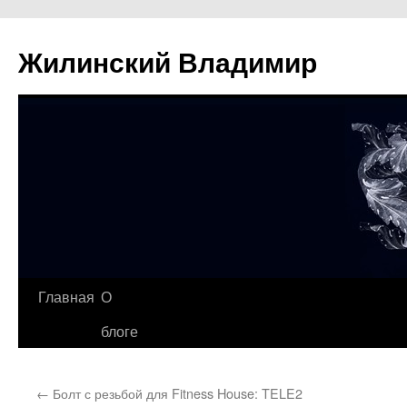
Жилинский Владимир
Перейти
Главная
О
к
блоге
содержимому
←
Болт с резьбой для Fitness House: TELE2