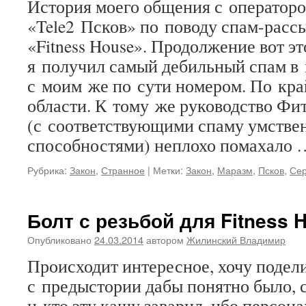
История моего общения с операторо
«Tele2 Псков» по поводу спам-расс
«Fitness House». Продолжение вот эт
я получил самый дебильный спам в
с моим же по сути номером. По край
области. К тому же руководство Фи
(с соответствующими спаму умств
способностями) неплохо помахало
Рубрика:
Закон
,
Странное
|
Метки:
Закон
,
Маразм
,
Псков
,
Се
Болт с резьбой для Fitness 
Опубликовано
24.03.2014
автором
Жилинский Владимир
Происходит интересное, хочу подел
с предыстории дабы понятно было, с
и кто эту кашу заварил, ибо персон