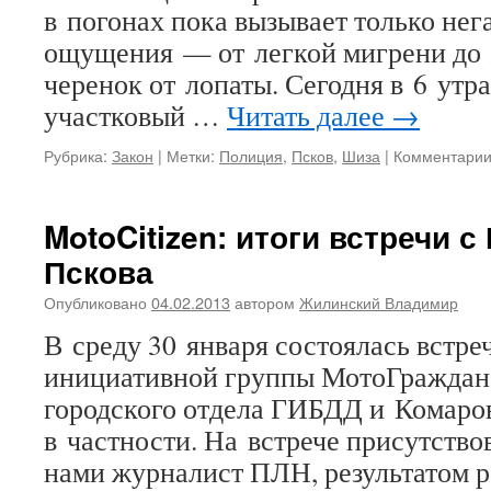
в погонах пока вызывает только нег
ощущения — от легкой мигрени до 
черенок от лопаты. Сегодня в 6 утр
участковый …
Читать далее
→
Рубрика:
Закон
|
Метки:
Полиция
,
Псков
,
Шиза
|
Комментари
MotoCitizen: итоги встречи 
Пскова
Опубликовано
04.02.2013
автором
Жилинский Владимир
В среду 30 января состоялась встре
инициативной группы МотоГраждан 
городского отдела ГИБДД и Комаро
в частности. На встрече присутств
нами журналист ПЛН, результатом р