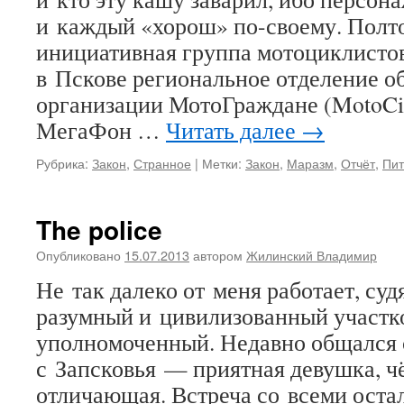
и каждый «хорош» по-своему. Полто
инициативная группа мотоциклисто
в Пскове региональное отделение 
организации МотоГраждане (MotoCit
МегаФон …
Читать далее
→
Рубрика:
Закон
,
Странное
|
Метки:
Закон
,
Маразм
,
Отчёт
,
Пит
The police
Опубликовано
15.07.2013
автором
Жилинский Владимир
Не так далеко от меня работает, суд
разумный и цивилизованный участк
уполномоченный. Недавно общался 
с Запсковья — приятная девушка, ч
отличающая. Встреча со всеми ост