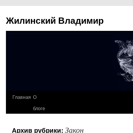
Жилинский Владимир
Перейти
Главная
О
к
блоге
содержимому
Закон
Архив рубрики: