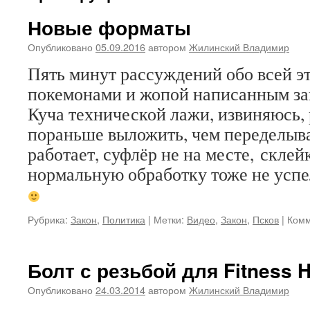
Новые форматы
Опубликовано
05.09.2016
автором
Жилинский Владимир
Пять минут рассуждений обо всей э
покемонами и жопой написанным за
Куча технической лажи, извиняюсь,
пораньше выложить, чем переделыва
работает, суфлёр не на месте, склей
нормальную обработку тоже не успел
Рубрика:
Закон
,
Политика
|
Метки:
Видео
,
Закон
,
Псков
|
Комм
Болт с резьбой для Fitness 
Опубликовано
24.03.2014
автором
Жилинский Владимир