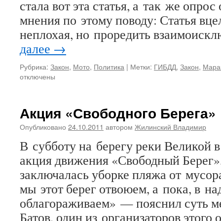
стала вот эта статья, а так же опро
мнения по этому поводу: Статья вц
неплохая, но проредить взаимоис
далее
→
Рубрика:
Закон
,
Мото
,
Политика
|
Метки:
ГИБДД
,
Закон
,
Мара
отключены
Акция «Свободного Берега»
Опубликовано
24.10.2011
автором
Жилинский Владимир
В субботу на берегу реки Великой 
акция движения «Свободный Берег»,
заключалась уборке пляжа от мусор
мы этот берег отвоюем, а пока, в на
облагораживаем» — пояснил суть м
Батов, один из организаторов этого