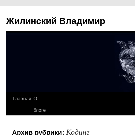
Жилинский Владимир
Перейти
Главная
О
к
блоге
содержимому
Кодинг
Архив рубрики: