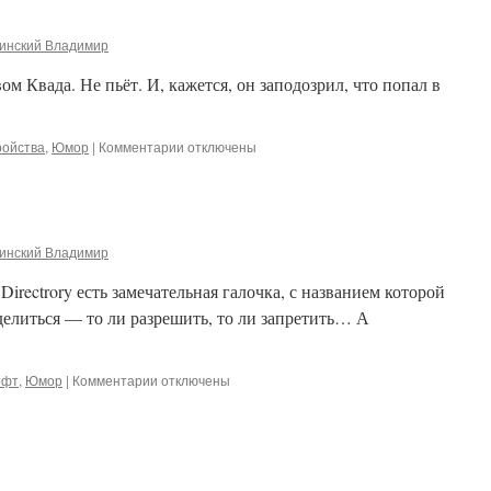
инский Владимир
м Квада. Не пьёт. И, кажется, он заподозрил, что попал в
к
ройства
,
Юмор
|
Комментарии
отключены
записи
RoboQuad
&
Beer
инский Владимир
Directrory есть замечательная галочка, с названием которой
делиться — то ли разрешить, то ли запретить… А
к
офт
,
Юмор
|
Комментарии
отключены
записи
MicroSoft
рулит