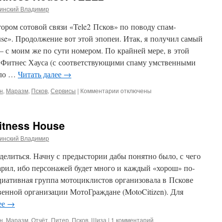
инский Владимир
ором сотовой связи «Tele2 Псков» по поводу спам-
use». Продолжение вот этой эпопеи. Итак, я получил самый
 с моим же по сути номером. По крайней мере, в этой
о Фитнес Хауса (с соответствующими спаму умственными
ало …
Читать далее
→
к
н
,
Маразм
,
Псков
,
Сервисы
|
Комментарии
отключены
записи
Болт
с
itness House
резьбой
для
инский Владимир
Fitness
House:
делиться. Начну с предыстории дабы понятно было, с чего
TELE2
варил, ибо персонажей будет много и каждый «хорош» по-
циативная группа мотоциклистов организовала в Пскове
венной организации МотоГраждане (MotoCitizen). Для
ее
→
н
,
Маразм
,
Отчёт
,
Питер
,
Псков
,
Шиза
|
1 комментарий