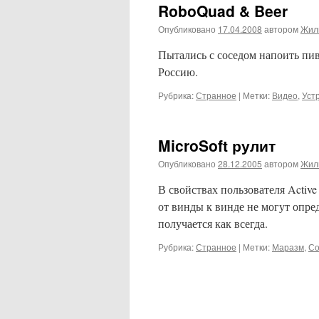
RoboQuad & Beer
Опубликовано
17.04.2008
автором
Жил
Пытались с соседом напоить пиво
Россию.
Рубрика:
Странное
|
Метки:
Видео
,
Уст
MicroSoft рулит
Опубликовано
28.12.2005
автором
Жил
В свойствах пользователя Active 
от винды к винде не могут опре
получается как всегда.
Рубрика:
Странное
|
Метки:
Маразм
,
С