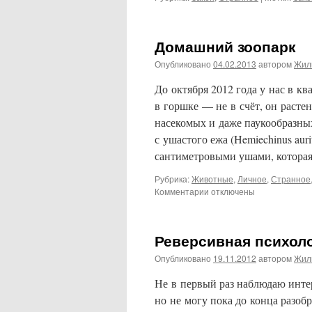
Домашний зоопарк
Опубликовано
04.02.2013
автором
Жил
До октября 2012 года у нас в к
в горшке — не в счёт, он расте
насекомых и даже паукообразных
с ушастого ежа (Hemiechinus auri
сантиметровыми ушами, котора
Рубрика:
Животные
,
Личное
,
Странное
к
Комментарии
отключены
записи
Домашний
зоопарк
Реверсивная психол
Опубликовано
19.11.2012
автором
Жил
Не в первый раз наблюдаю инте
но не могу пока до конца разобр