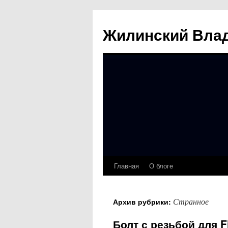
Жилинский Вла
Главная
О блоге
Перейти
к
Странное
Архив рубрики:
содержимому
Болт с резьбой для F