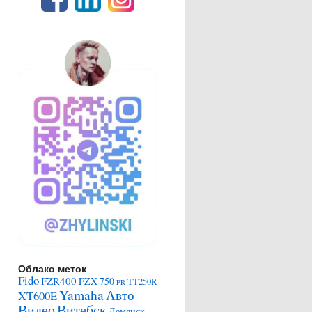
Облако меток
Fido
FZR400
FZX 750
TT250R
PR
Yamaha
Авто
XT600E
Видео
Витебск
Демянск