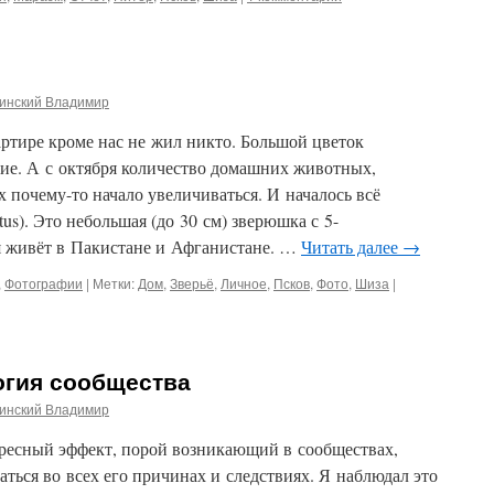
инский Владимир
вартире кроме нас не жил никто. Большой цветок
ние. А с октября количество домашних животных,
 почему-то начало увеличиваться. И началось всё
tus). Это небольшая (до 30 см) зверюшка с 5-
я живёт в Пакистане и Афганистане. …
Читать далее
→
,
Фотографии
|
Метки:
Дом
,
Зверьё
,
Личное
,
Псков
,
Фото
,
Шиза
|
огия сообщества
инский Владимир
ресный эффект, порой возникающий в сообществах,
аться во всех его причинах и следствиях. Я наблюдал это