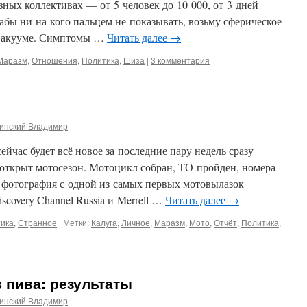
ных коллективах — от 5 человек до 10 000, от 3 дней
абы ни на кого пальцем не показывать, возьму сферическое
в вакууме. Симптомы …
Читать далее
→
Маразм
,
Отношения
,
Политика
,
Шиза
|
3 комментария
инский Владимир
сейчас будет всё новое за последние пару недель сразу
 открыт мотосезон. Мотоцикл собран, ТО пройден, номера
 фотография с одной из самых первых мотовылазок
scovery Channel Russia и Merrell …
Читать далее
→
ика
,
Странное
|
Метки:
Калуга
,
Личное
,
Маразм
,
Мото
,
Отчёт
,
Политика
,
в пива: результаты
инский Владимир