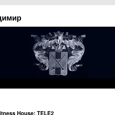
димир
itness House: TELE2