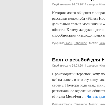
Опубликовано
24.03.2014
автором
Жил
История моего общения с операт
рассылки недоклуба «Fitness Ho
дебильный спам в моей жизни —
области. К тому же руководств
способностями) неплохо помах
Рубрика:
Закон
,
Странное
|
Метки:
Зако
Болт с резьбой для F
Опубликовано
24.03.2014
автором
Жил
Происходит интересное, хочу по
всё началось, и кто эту кашу за
своему. Полтора года назад ини
региональное отделение общест
её нужд МегаФон …
Читать дал
Рубрика:
Закон
,
Странное
|
Метки:
Зако