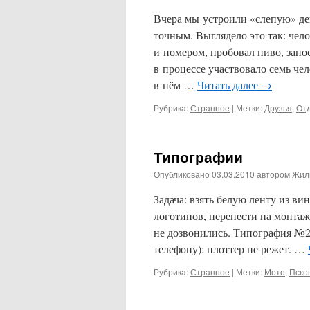
Вчера мы устроили «слепую» дег
точным. Выглядело это так: чел
и номером, пробовал пиво, зано
в процессе участвовало семь че
в нём …
Читать далее
→
Рубрика:
Странное
|
Метки:
Друзья
,
От
Типографии
Опубликовано
03.03.2010
автором
Жил
Задача: взять белую ленту из в
логотипов, перенести на монтаж
не дозвонились. Типография №2 
телефону): плоттер не режет. …
Рубрика:
Странное
|
Метки:
Мото
,
Пско