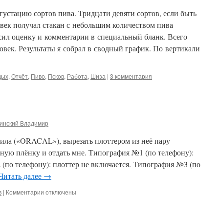
устацию сортов пива. Тридцати девяти сортов, если быть
овек получал стакан с небольшим количеством пива
сил оценку и комментарии в специальный бланк. Всего
ловек. Результаты я собрал в сводный график. По вертикали
дых
,
Отчёт
,
Пиво
,
Псков
,
Работа
,
Шиза
|
3 комментария
инский Владимир
инила («ORACAL»), вырезать плоттером из неё пару
ную плёнку и отдать мне. Типография №1 (по телефону):
(по телефону): плоттер не включается. Типография №3 (по
Читать далее
→
к
в
|
Комментарии
отключены
записи
Типографии