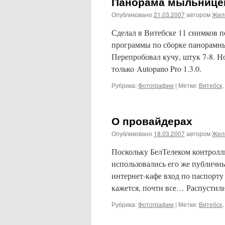
Панорама мыльнице
Опубликовано
21.03.2007
автором
Жил
Сделал в Витебске 11 снимков п
программы по сборке панорамн
Перепробовал кучу, штук 7-8. Н
только Autopano Pro 1.3.0.
Рубрика:
Фотографии
|
Метки:
Витебск
,
О провайдерах
Опубликовано
18.03.2007
автором
Жил
Поскольку БелТелеком контролли
использовались его же публичны
интернет-кафе вход по паспорту
кажется, почти все… Распустили
Рубрика:
Фотографии
|
Метки:
Витебск
,