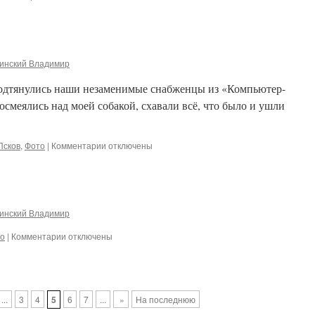
записи
Опять
я
инский Владимир
подтянулись наши незаменимые снабженцы из «Компьютер-
осмеялись над моей собакой, схавали всё, что было и ушли
к
Псков
,
Фото
|
Комментарии
отключены
записи
Ночные
гости
инский Владимир
к
о
|
Комментарии
отключены
записи
2:5033/51
...
3
4
5
6
7
...
»
На последнюю