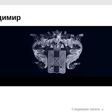
димир
Следующие записи
→