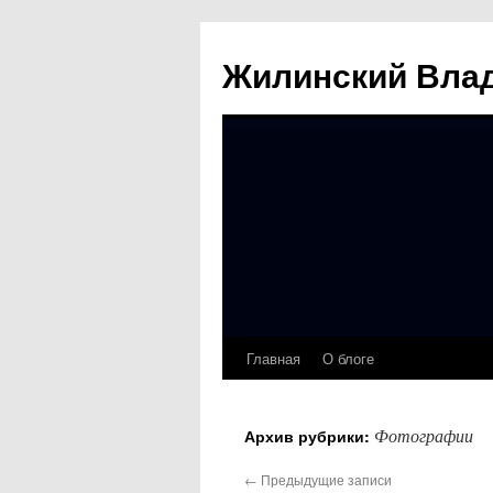
Жилинский Вла
Главная
О блоге
Перейти
к
Фотографии
Архив рубрики:
содержимому
←
Предыдущие записи