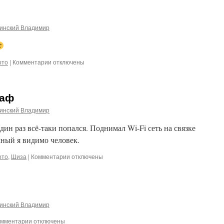
провайдерах
инский Владимир
к
ото
|
Комментарии
отключены
записи
Это
я
раф
инский Владимир
один раз всё-таки попался. Поднимал Wi-Fi сеть на связке
чный я видимо человек.
к
ото
,
Шиза
|
Комментарии
отключены
записи
Бесполезный
Фотограф
инский Владимир
к
омментарии
отключены