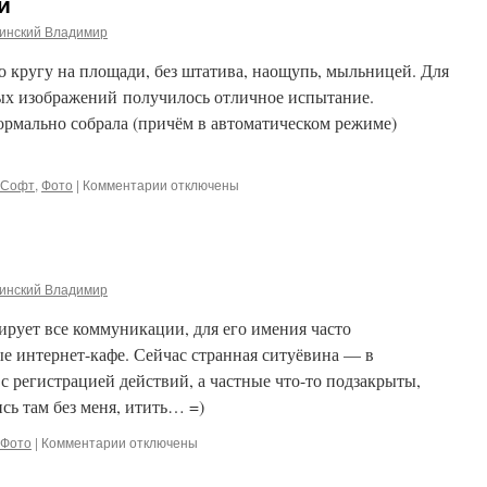
й
отпуска
инский Владимир
о кругу на площади, без штатива, наощупь, мыльницей. Для
ых изображений получилось отличное испытание.
ормально собрала (причём в автоматическом режиме)
к
Софт
,
Фото
|
Комментарии
отключены
записи
Панорама
мыльницей
инский Владимир
рует все коммуникации, для его имения часто
е интернет-кафе. Сейчас странная ситуёвина — в
 с регистрацией действий, а частные что-то подзакрыты,
сь там без меня, итить… =)
к
Фото
|
Комментарии
отключены
записи
О