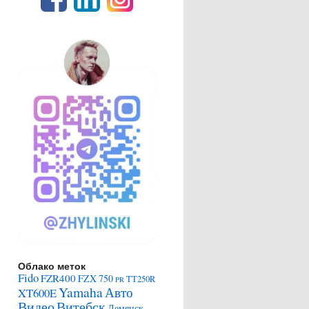
Облако меток
Fido
FZR400
FZX 750
TT250R
PR
Yamaha
Авто
XT600E
Видео
Витебск
Демянск