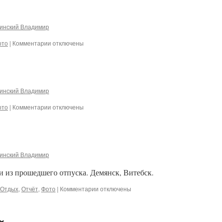
инский Владимир
к
ото
|
Комментарии
отключены
записи
Золотая
набережная
инский Владимир
к
ото
|
Комментарии
отключены
записи
Фотка
посчиталась
инский Владимир
и из прошедшего отпуска. Демянск, Витебск.
к
Отдых
,
Отчёт
,
Фото
|
Комментарии
отключены
записи
Фотки
из