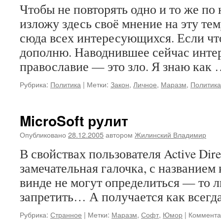
Чтобы не повторять одно и то же по 
изложу здесь своё мнение на эту тем
сюда всех интересующихся. Если чт
дополню. Наводнившее сейчас инте
православие — это зло. Я знаю как
Рубрика:
Политика
|
Метки:
Закон
,
Личное
,
Маразм
,
Политика
MicroSoft рулит
Опубликовано
28.12.2005
автором
Жилинский Владимир
В свойствах пользователя Active Dire
замечательная галочка, с названием 
винде не могут определиться — то л
запретить… А получается как всегда
Рубрика:
Странное
|
Метки:
Маразм
,
Софт
,
Юмор
|
Коммента