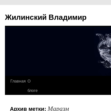
Жилинский Владимир
Перейти
Главная
О
к
блоге
содержимому
Маразм
Архив метки: