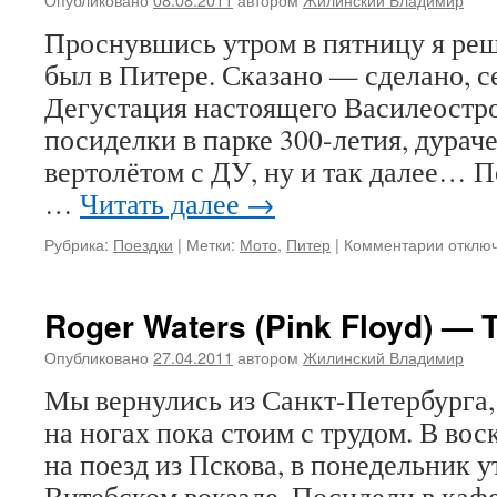
Проснувшись утром в пятницу я реш
был в Питере. Сказано — сделано, с
Дегустация настоящего Василеостро
посиделки в парке 300-летия, дурач
вертолётом с ДУ, ну и так далее… 
…
Читать далее
→
к
Рубрика:
Поездки
|
Метки:
Мото
,
Питер
|
Комментарии
отклю
записи
Выход
в
Roger Waters (Pink Floyd) — 
Санкт-
Петерб
Опубликовано
27.04.2011
автором
Жилинский Владимир
Мы вернулись из Санкт-Петербурга,
на ногах пока стоим с трудом. В во
на поезд из Пскова, в понедельник 
Витебском вокзале. Посидели в каф