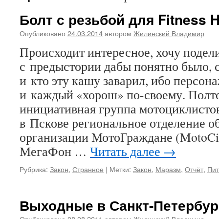
Болт с резьбой для Fitness 
Опубликовано
24.03.2014
автором
Жилинский Владимир
Происходит интересное, хочу подел
с предыстории дабы понятно было, с
и кто эту кашу заварил, ибо персон
и каждый «хорош» по-своему. Полто
инициативная группа мотоциклисто
в Пскове региональное отделение 
организации МотоГраждане (MotoCit
МегаФон …
Читать далее
→
Рубрика:
Закон
,
Странное
|
Метки:
Закон
,
Маразм
,
Отчёт
,
Пит
Выходные в Санкт-Петербур
Опубликовано
08.08.2011
автором
Жилинский Владимир