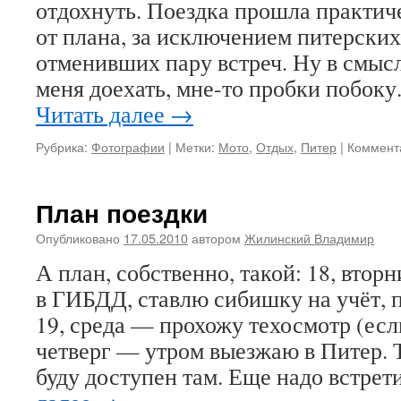
отдохнуть. Поездка прошла практич
от плана, за исключением питерских
отменивших пару встреч. Ну в смысл
меня доехать, мне-то пробки побоку
Читать далее
→
Рубрика:
Фотографии
|
Метки:
Мото
,
Отдых
,
Питер
|
Коммент
План поездки
Опубликовано
17.05.2010
автором
Жилинский Владимир
А план, собственно, такой: 18, вто
в ГИБДД, ставлю сибишку на учёт, 
19, среда — прохожу техосмотр (есл
четверг — утром выезжаю в Питер. 
буду доступен там. Еще надо встрет