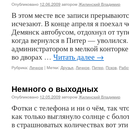
Опубликовано
12.06.2009
автором
Жилинский Владимир
В этом месте все записи прерываютс
исчезают. В конце апреля я поехал ч
Демянск автобусом, отдохнул от туп
когда вернулся в Питер — уволился
администратором в мелкой конторк
во дворах …
Читать далее
→
Рубрика:
Личное
|
Метки:
Друзья
,
Личное
,
Питер
,
Псков
,
Рабо
Немного о выходных
Опубликовано
12.05.2009
автором
Жилинский Владимир
Фотки с телефона и ни о чём, так что
как только выглянуло солнце с боло
в страшноватых количествах вот эт