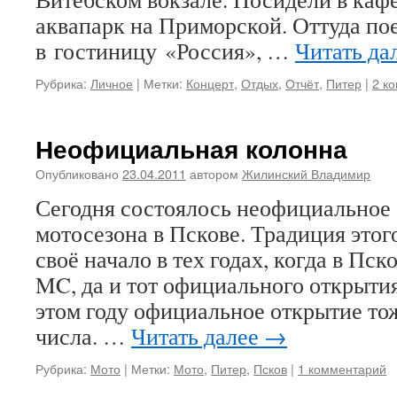
аквапарк на Приморской. Оттуда по
в гостиницу «Россия», …
Читать да
Рубрика:
Личное
|
Метки:
Концерт
,
Отдых
,
Отчёт
,
Питер
|
2 к
Неофициальная колонна
Опубликовано
23.04.2011
автором
Жилинский Владимир
Сегодня состоялось неофициальное
мотосезона в Пскове. Традиция этог
своё начало в тех годах, когда в Пск
MC, да и тот официального открытия
этом году официальное открытие тож
числа. …
Читать далее
→
Рубрика:
Мото
|
Метки:
Мото
,
Питер
,
Псков
|
1 комментарий