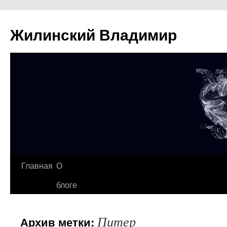
Жилинский Владимир
Перейти
Главная
О
к
блоге
содержимому
Питер
Архив метки: