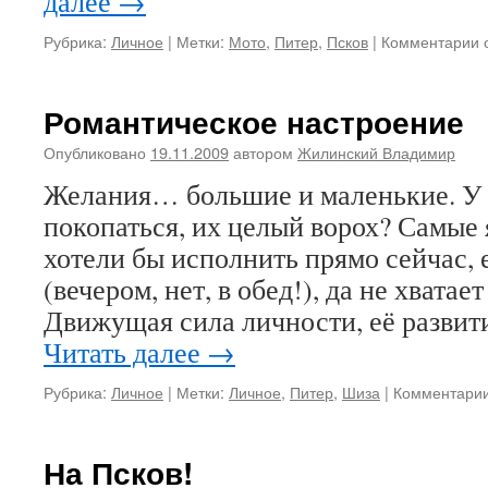
далее
→
к
Рубрика:
Личное
|
Метки:
Мото
,
Питер
,
Псков
|
Комментарии
з
П
п
Романтическое настроение
Опубликовано
19.11.2009
автором
Жилинский Владимир
Желания… большие и маленькие. У в
покопаться, их целый ворох? Самые 
хотели бы исполнить прямо сейчас, 
(вечером, нет, в обед!), да не хватае
Движущая сила личности, её разви
Читать далее
→
Рубрика:
Личное
|
Метки:
Личное
,
Питер
,
Шиза
|
Комментари
На Псков!