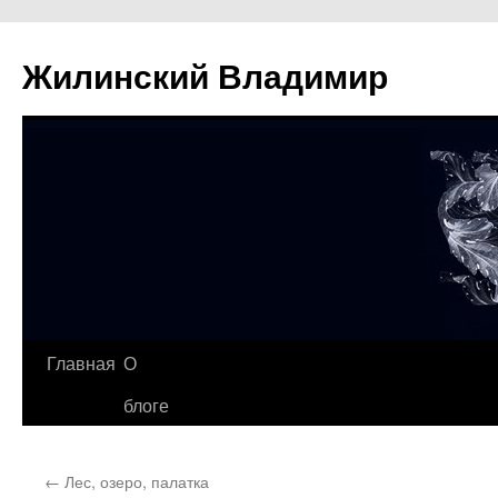
Жилинский Владимир
Перейти
Главная
О
к
блоге
содержимому
←
Лес, озеро, палатка