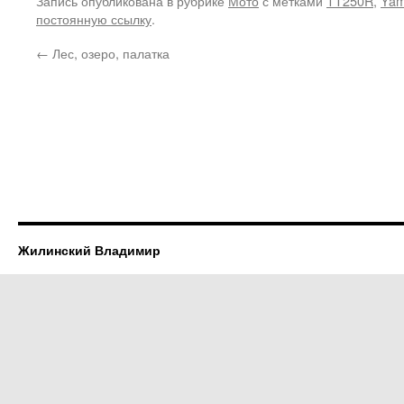
Запись опубликована в рубрике
Мото
с метками
TT250R
,
Ya
постоянную ссылку
.
←
Лес, озеро, палатка
Жилинский Владимир