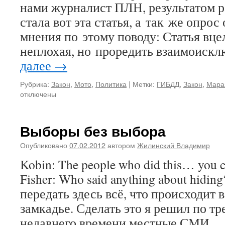
нами журналист ПЛН, результатом р
стала вот эта статья, а так же опро
мнения по этому поводу: Статья вц
неплохая, но проредить взаимоис
далее
→
Рубрика:
Закон
,
Мото
,
Политика
|
Метки:
ГИБДД
,
Закон
,
Мара
отключены
Выборы без выбора
Опубликовано
07.02.2012
автором
Жилинский Владимир
Kobin: The people who did this… you c
Fisher: Who said anything about hidi
передать здесь всё, что происходит
замкадье. Сделать это я решил по т
недавнего времени местные СМИ 