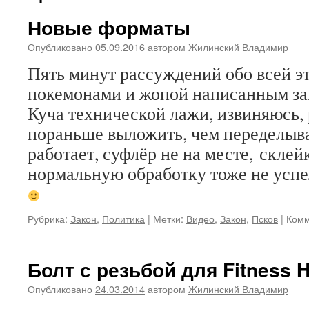
Новые форматы
Опубликовано
05.09.2016
автором
Жилинский Владимир
Пять минут рассуждений обо всей э
покемонами и жопой написанным за
Куча технической лажи, извиняюсь,
пораньше выложить, чем переделыва
работает, суфлёр не на месте, склей
нормальную обработку тоже не успел
Рубрика:
Закон
,
Политика
|
Метки:
Видео
,
Закон
,
Псков
|
Комм
Болт с резьбой для Fitness 
Опубликовано
24.03.2014
автором
Жилинский Владимир