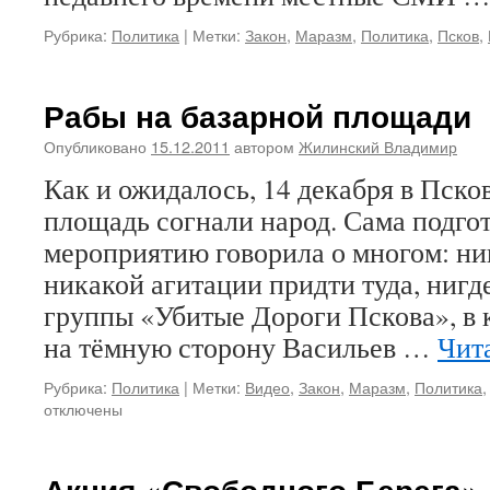
Рубрика:
Политика
|
Метки:
Закон
,
Маразм
,
Политика
,
Псков
,
Рабы на базарной площади
Опубликовано
15.12.2011
автором
Жилинский Владимир
Как и ожидалось, 14 декабря в Пско
площадь согнали народ. Сама подгот
мероприятию говорила о многом: н
никакой агитации придти туда, нигд
группы «Убитые Дороги Пскова», в
на тёмную сторону Васильев …
Чит
Рубрика:
Политика
|
Метки:
Видео
,
Закон
,
Маразм
,
Политика
отключены
Акция «Свободного Берега»