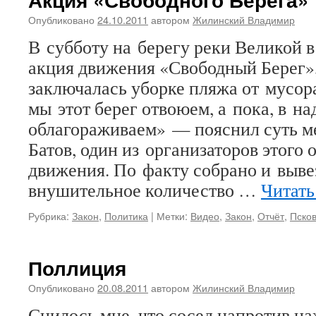
Опубликовано
24.10.2011
автором
Жилинский Владимир
В субботу на берегу реки Великой 
акция движения «Свободный Берег»,
заключалась уборке пляжа от мусор
мы этот берег отвоюем, а пока, в на
облагораживаем» — пояснил суть м
Батов, один из организаторов этого
движения. По факту собрано и выве
внушительное количество …
Читать
Рубрика:
Закон
,
Политика
|
Метки:
Видео
,
Закон
,
Отчёт
,
Пско
Поллиция
Опубликовано
20.08.2011
автором
Жилинский Владимир
Снилось мне, что сосед напротив на