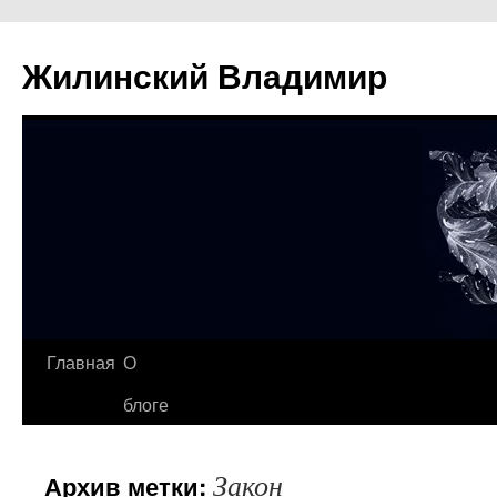
Жилинский Владимир
Перейти
Главная
О
к
блоге
содержимому
Закон
Архив метки: