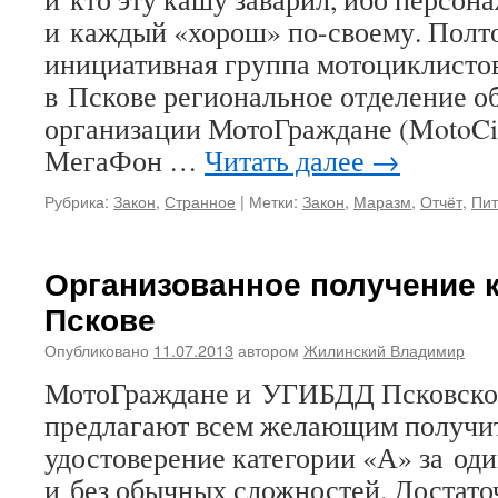
и каждый «хорош» по-своему. Полто
инициативная группа мотоциклисто
в Пскове региональное отделение 
организации МотоГраждане (MotoCit
МегаФон …
Читать далее
→
Рубрика:
Закон
,
Странное
|
Метки:
Закон
,
Маразм
,
Отчёт
,
Пит
Организованное получение к
Пскове
Опубликовано
11.07.2013
автором
Жилинский Владимир
МотоГраждане и УГИБДД Псковско
предлагают всем желающим получит
удостоверение категории «А» за оди
и без обычных сложностей. Достато