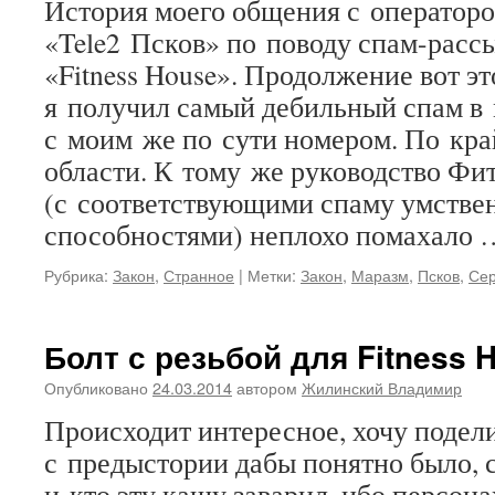
История моего общения с операторо
«Tele2 Псков» по поводу спам-расс
«Fitness House». Продолжение вот эт
я получил самый дебильный спам в
с моим же по сути номером. По край
области. К тому же руководство Фи
(с соответствующими спаму умств
способностями) неплохо помахало
Рубрика:
Закон
,
Странное
|
Метки:
Закон
,
Маразм
,
Псков
,
Се
Болт с резьбой для Fitness 
Опубликовано
24.03.2014
автором
Жилинский Владимир
Происходит интересное, хочу подел
с предыстории дабы понятно было, с
и кто эту кашу заварил, ибо персон