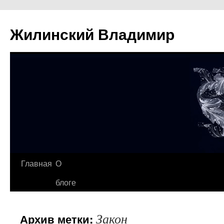
Жилинский Владимир
Перейти
Главная
О
к
блоге
содержимому
Закон
Архив метки: