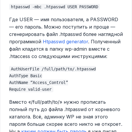
htpasswd -mbc .htpasswd USER PASSWORD
Где USER — имя пользователя, а PASSWORD
— его пароль. Можно поступить и проще —
сгенерировать файл .htpasswd более наглядной
программкой
Htpasswd generator
. Полученный
файл кладется в папку wp-admin вместе с
.htaccess со следующими инструкциями:
AuthUserFile /full/path/to/.htpasswd
AuthType Basic
AuthName “Access_Control”
Require valid-user
Вместо «/full/path/to/» нужно прописать
полный путь до файла .htpasswd от корневого
каталога. Всё, админку WP не зная этого
пароля больше скорее всего никто не откроет.
Ну а
каким должен быть пароль
я уже писал.