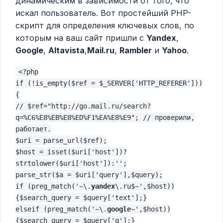
динамическим в зависимости от того, что
искал пользователь. Вот простейший PHP-
скрипт для определения ключевых слов, по
которым на ваш сайт пришли с
Yandex
,
Google
,
Altavista
,
Mail.ru
,
Rambler
и
Yahoo
.
<?php
if (!is_empty($ref = $_SERVER['HTTP_REFERER']))
{
// $ref="http://go.mail.ru/search?
q=%C6%E8%EB%E8%ED%F1%EA%E8%E9"; // проверили,
работает.
$uri = parse_url($ref);
$host = isset($uri['host'])?
strtolower($uri['host']):'';
parse_str($a = $uri['query'],$query);
if (preg_match('~\.
yandex
\.ru$~',$host))
{$search_query = $query['text'];}
elseif (preg_match('~\.
google
~',$host))
{$search_query = $query['q'];}