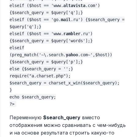
elseif ($host == 'www.
altavista
.com')
{$search_query = $query['q'];}
elseif ($host == 'go.
mail
.ru') {$search_query =
$query['q'];}
elseif ($host == 'www.
rambler
.ru')
{$search_query = $query['words'];}
elseif
(preg_match('~\.search.
yahoo
.com~',$host))
{$search_query = $query['p'];}
else {$search_query = '';}
require("a.charset.php");
$search_query = charset_x_win($search_query);
}
echo $search_query;
?>
Переменную
$search_query
вместо
отображения можно сравнивать с чем-нибудь
и на основе результата строить какую-то