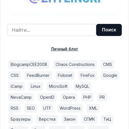
Личный блог
BlogcampCEE2008
Chaos Constructions
CMS
CSS
FeedBurner
Fidonet
FireFox
Google
iCamp
Linux
MicroSoft
MySQL
NevaCamp
OpenID
Opera
PHP
PR
RSS
SEO
UTF
WordPress
XML
Браузеры
Верстка
Закон
СПИК
ТиЦ