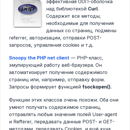
эффективная ООП-оболочка
над библиотекой
Curl
.
Содержит все методы,
необходимые для получения
данных со страниц, подмены
referrer, авторизации, отправки POST-
запросов, управления cookies и т.д.
Snoopy the PHP net client
— PHP-класс,
эмулирующий работу веб-браузера. Он
автоматизирует получение содержимого
страниц или, например, отправку форм.
Запросы формирует функцией
fsockopen()
.
Функции этих классов очень похожи. Оба они
умеют получать содержимое страниц,
отправлять любые значения полей User-agent
и Refferer, передавать данные POST- и GET-
методами, передавать Cookies, и ещё куча