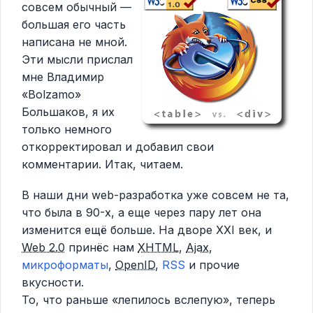
совсем обычный —
большая его часть
написана не мной.
Эти мысли прислал
мне Владимир
«Bolzamo»
Большаков, я их
только немного
откорректировал и добавил свои
комментарии. Итак, читаем.
В наши дни web-разработка уже совсем не та,
что была в 90-х, а еще через пару лет она
изменится ещё больше. На дворе XXI век, и
Web 2.0
принёс нам
XHTML
,
Ajax
,
микроформаты
,
OpenID
,
RSS
и прочие
вкусности.
То, что раньше «лепилось вслепую», теперь