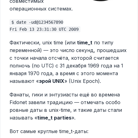
совместимых
операционных системах.
$ date -ud@1234567890
Fri Feb 13 23:31:30 UTC 2009
Фактически, unix time (или
time_t
по типу
переменной) — это число секунд, прошедших
с точки начала отсчёта, которой считается
полночь (по UTC) с 31 декабря 1969 года на 1
января 1970 года, а время с этого момента
называют «
эрой UNIX
» (Unix Epoch).
Фанаты, гики и энтузиасты ещё во времена
Fidonet завели традицию — отмечать особо
ровные даты в unix-time, и такие даты стали
называть «
time_t parties
».
Вот самые круглые time_t-даты: