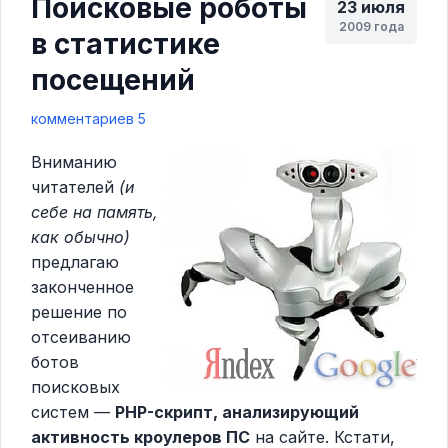
Поисковые роботы
23 июля
2009 года
в статистике
посещений
комментариев 5
Вниманию
читателей
(и
себе на память,
как обычно)
предлагаю
законченное
решение по
отсеиванию
ботов
поисковых
систем —
PHP-скрипт, анализирующий
активность кроулеров ПС
на сайте. Кстати,