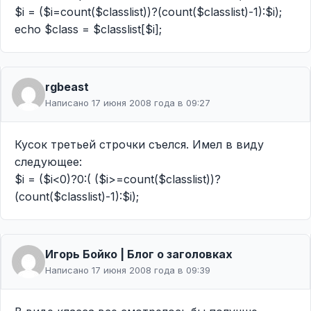
$i = ($i=count($classlist))?(count($classlist)-1):$i);
echo $class = $classlist[$i];
rgbeast
Написано 17 июня 2008 года в 09:27
Кусок третьей строчки съелся. Имел в виду
следующее:
$i = ($i<0)?0:( ($i>=count($classlist))?
(count($classlist)-1):$i);
Игорь Бойко | Блог о заголовках
Написано 17 июня 2008 года в 09:39