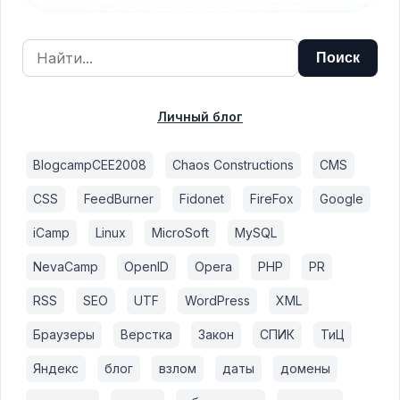
Личный блог
BlogcampCEE2008
Chaos Constructions
CMS
CSS
FeedBurner
Fidonet
FireFox
Google
iCamp
Linux
MicroSoft
MySQL
NevaCamp
OpenID
Opera
PHP
PR
RSS
SEO
UTF
WordPress
XML
Браузеры
Верстка
Закон
СПИК
ТиЦ
Яндекс
блог
взлом
даты
домены