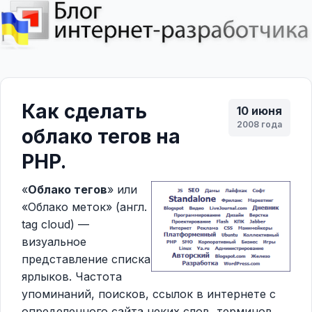
Как сделать
10 июня
2008 года
облако тегов на
PHP.
«
Облако тегов
» или
«Облако меток» (англ.
tag cloud) —
визуальное
представление списка
ярлыков. Частота
упоминаний, поисков, ссылок в интернете с
определенного сайта неких слов, терминов,