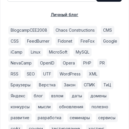
Личный блог
BlogcampCEE2008
Chaos Constructions
CMS
CSS
FeedBurner
Fidonet
FireFox
Google
iCamp
Linux
MicroSoft
MySQL
NevaCamp
OpenID
Opera
PHP
PR
RSS
SEO
UTF
WordPress
XML
Браузеры
Верстка
Закон
СПИК
ТиЦ
Яндекс
блог
взлом
даты
домены
конкурсы
мысли
обновления
полезно
развитие
разработка
семинары
сервисы
софт
ссылки
тестирование
хостинг