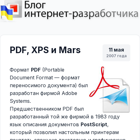
PDF, XPS и Mars
11 мая
2007 года
Формат
PDF
(Portable
Document Format — формат
переносимого документа) был
разработан фирмой Adobe
Systems.
Предшественником PDF был
разработанный той же фирмой в 1983 году
язык описания документов
PostScript
,
который позволил настольным принтерам
печатать сложную текстовую и графическую