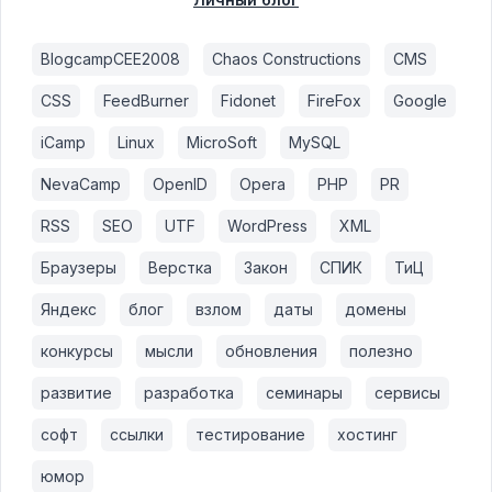
BlogcampCEE2008
Chaos Constructions
CMS
CSS
FeedBurner
Fidonet
FireFox
Google
iCamp
Linux
MicroSoft
MySQL
NevaCamp
OpenID
Opera
PHP
PR
RSS
SEO
UTF
WordPress
XML
Браузеры
Верстка
Закон
СПИК
ТиЦ
Яндекс
блог
взлом
даты
домены
конкурсы
мысли
обновления
полезно
развитие
разработка
семинары
сервисы
софт
ссылки
тестирование
хостинг
юмор