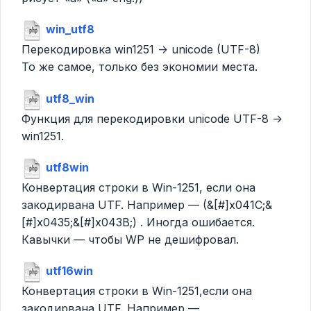
win_utf8
Перекодировка win1251 -> unicode (UTF-8)
То же самое, только без экономии места.
utf8_win
Функция для перекодировки unicode UTF-8 ->
win1251.
utf8win
Конвертация строки в Win-1251, если она
закодирвана UTF. Например — (&[#]x041C;&
[#]x0435;&[#]x043B;) . Иногда ошибается.
Кавычки — чтобы WP не дешифровал.
utf16win
Конвертация строки в Win-1251,если она
закодирвана UTF. Например —