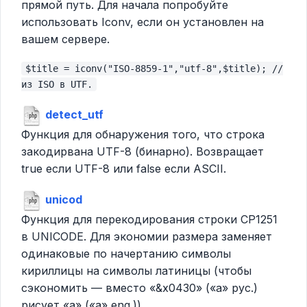
прямой путь. Для начала попробуйте
использовать Iconv, если он установлен на
вашем сервере.
$title = iconv("ISO-8859-1","utf-8",$title); //
из ISO в UTF.
detect_utf
Функция для обнаружения того, что строка
закодирвана UTF-8 (бинарно). Возвращает
true если UTF-8 или false если ASCII.
unicod
Функция для перекодирования строки CP1251
в UNICODE. Для экономии размера заменяет
одинаковые по начертанию символы
кириллицы на символы латиницы (чтобы
сэкономить — вместо «&x0430» («а» рус.)
рисует «a» («a» eng.))