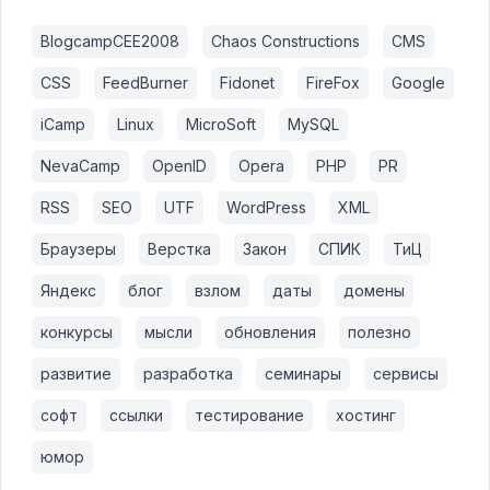
BlogcampCEE2008
Chaos Constructions
CMS
CSS
FeedBurner
Fidonet
FireFox
Google
iCamp
Linux
MicroSoft
MySQL
NevaCamp
OpenID
Opera
PHP
PR
RSS
SEO
UTF
WordPress
XML
Браузеры
Верстка
Закон
СПИК
ТиЦ
Яндекс
блог
взлом
даты
домены
конкурсы
мысли
обновления
полезно
развитие
разработка
семинары
сервисы
софт
ссылки
тестирование
хостинг
юмор