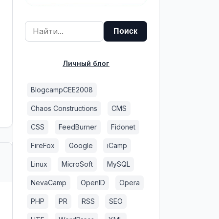
Личный блог
BlogcampCEE2008
Chaos Constructions
CMS
CSS
FeedBurner
Fidonet
FireFox
Google
iCamp
Linux
MicroSoft
MySQL
NevaCamp
OpenID
Opera
PHP
PR
RSS
SEO