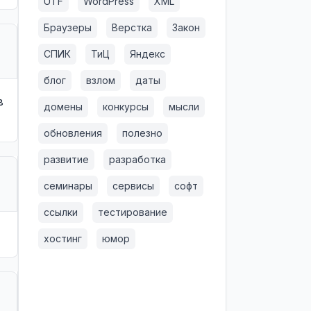
UTF
WordPress
XML
Браузеры
Верстка
Закон
СПИК
ТиЦ
Яндекс
блог
взлом
даты
в
домены
конкурсы
мысли
обновления
полезно
развитие
разработка
семинары
сервисы
софт
ссылки
тестирование
хостинг
юмор