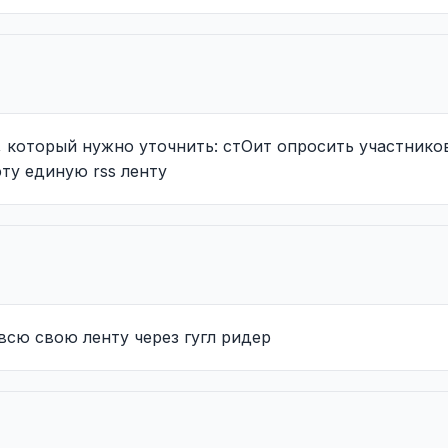
, который нужно уточнить: стОит опросить участнико
эту единую rss ленту
всю свою ленту через гугл ридер