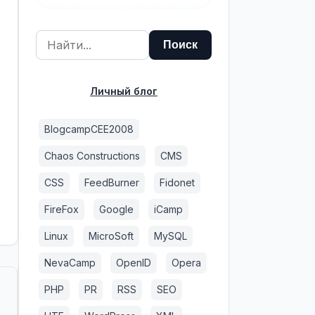
Личный блог
BlogcampCEE2008
Chaos Constructions
CMS
CSS
FeedBurner
Fidonet
FireFox
Google
iCamp
Linux
MicroSoft
MySQL
NevaCamp
OpenID
Opera
PHP
PR
RSS
SEO