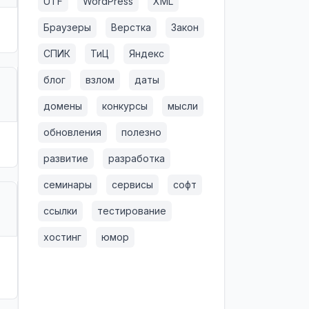
UTF
WordPress
XML
Браузеры
Верстка
Закон
СПИК
ТиЦ
Яндекс
блог
взлом
даты
домены
конкурсы
мысли
обновления
полезно
развитие
разработка
семинары
сервисы
софт
ссылки
тестирование
хостинг
юмор