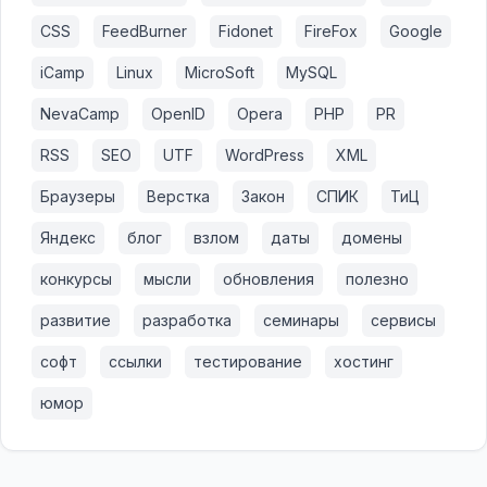
CSS
FeedBurner
Fidonet
FireFox
Google
iCamp
Linux
MicroSoft
MySQL
NevaCamp
OpenID
Opera
PHP
PR
RSS
SEO
UTF
WordPress
XML
Браузеры
Верстка
Закон
СПИК
ТиЦ
Яндекс
блог
взлом
даты
домены
конкурсы
мысли
обновления
полезно
развитие
разработка
семинары
сервисы
софт
ссылки
тестирование
хостинг
юмор