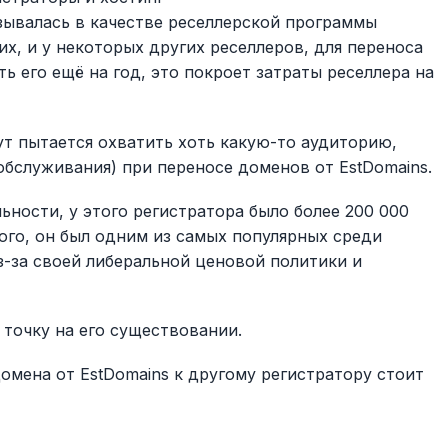
азывалась в качестве реселлерской программы
них, и у некоторых других реселлеров, для переноса
ь его ещё на год, это покроет затраты реселлера на
т пытается охватить хоть какую-то аудиторию,
 обслуживания) при переносе доменов от EstDomains.
ности, у этого регистратора было более 200 000
ого, он был одним из самых популярных среди
з-за своей либеральной ценовой политики и
 точку на его существовании.
омена от EstDomains к другому регистратору стоит