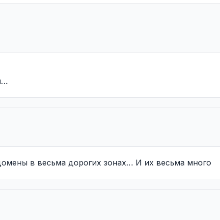
м…
домены в весьма дорогих зонах… И их весьма много