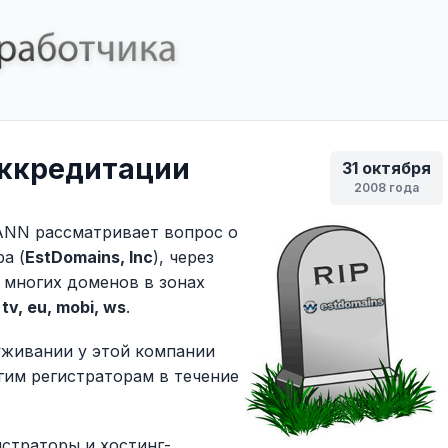
аккредитации
31 октября
2008 года
ANN рассматривает вопрос о
а (
EstDomains, Inc
), через
 многих доменов в зонах
 tv, eu, mobi, ws
.
уживании у этой компании
гим регистраторам в течение
истраторы и хостинг-