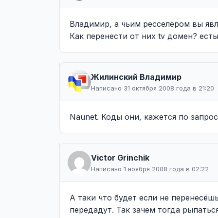
Владимир, а чьим ресселером вы яв
Как перенести от них tv домен? есты
Жилинcкий Владимир
Написано 31 октября 2008 года в 21:20
Naunet. Коды они, кажется по запро
Victor Grinchik
Написано 1 ноября 2008 года в 02:22
А таки что будет если не перенесёш
передадут. Так зачем тогда рыпатьс