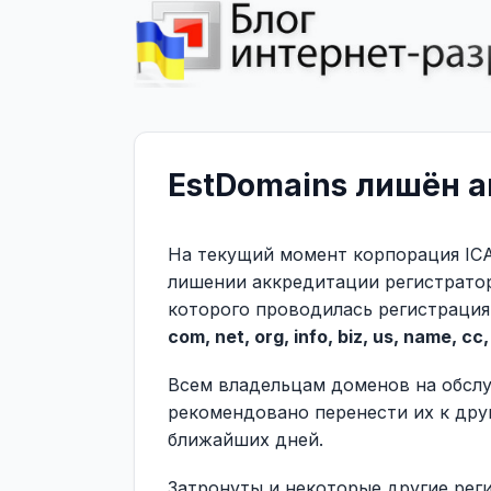
EstDomains лишён 
На текущий момент корпорация IC
лишении аккредитации регистратор
которого проводилась регистрация
com, net, org, info, biz, us, name, cc,
Всем владельцам доменов на обсл
рекомендовано перенести их к дру
ближайших дней.
Затронуты и некоторые другие рег