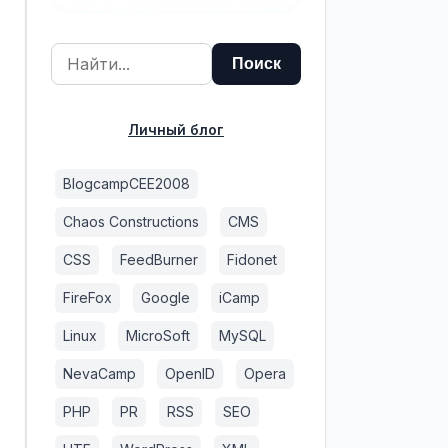
Личный блог
BlogcampCEE2008
Chaos Constructions
CMS
CSS
FeedBurner
Fidonet
FireFox
Google
iCamp
Linux
MicroSoft
MySQL
NevaCamp
OpenID
Opera
PHP
PR
RSS
SEO