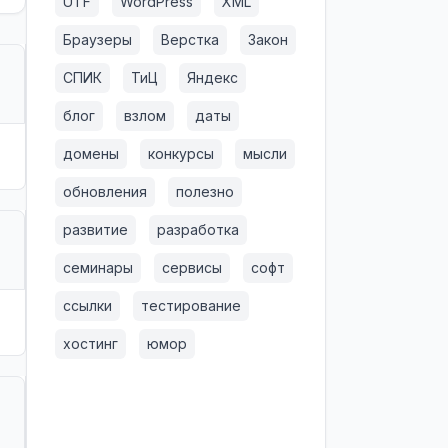
UTF
WordPress
XML
Браузеры
Верстка
Закон
СПИК
ТиЦ
Яндекс
блог
взлом
даты
домены
конкурсы
мысли
обновления
полезно
развитие
разработка
семинары
сервисы
софт
ссылки
тестирование
хостинг
юмор