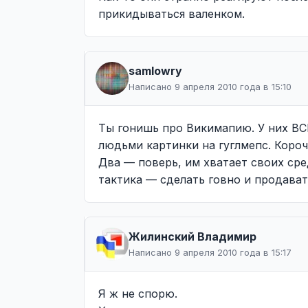
прикидываться валенком.
samlowry
Написано 9 апреля 2010 года в 15:10
Ты гонишь про Викимапию. У них ВСЁ
людьми картинки на гуглмепс. Коро
Два — поверь, им хватает своих сре
тактика — сделать говно и продават
Жилинcкий Владимир
Написано 9 апреля 2010 года в 15:17
Я ж не спорю.