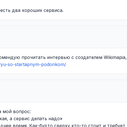
 есть два хороших сервиса.
омендую прочитать интервью с создателем Wikimapia,
tervyu-so-startapnym-podonkom/
а мой вопрос:
ая, а сервис делать надо»
днее время. Как-будто сверху кто-то стоит и требует