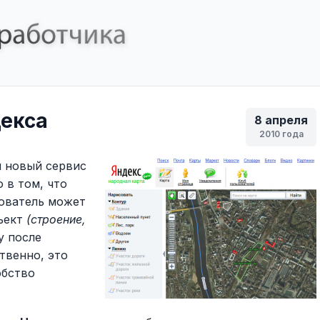
декса
8 апреля
2010 года
я новый сервис
о в том, что
ователь может
ъект
(строение,
у после
твенно, это
обство