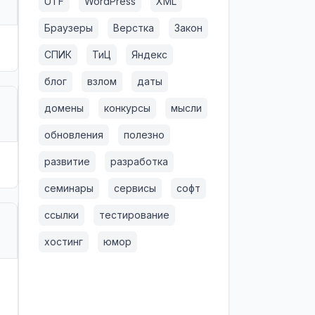
UTF
WordPress
XML
Браузеры
Верстка
Закон
СПИК
ТиЦ
Яндекс
блог
взлом
даты
домены
конкурсы
мысли
обновления
полезно
развитие
разработка
семинары
сервисы
софт
ссылки
тестирование
хостинг
юмор