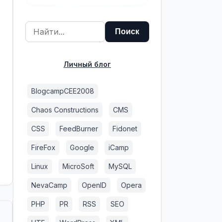
Личный блог
BlogcampCEE2008
Chaos Constructions
CMS
CSS
FeedBurner
Fidonet
FireFox
Google
iCamp
Linux
MicroSoft
MySQL
NevaCamp
OpenID
Opera
PHP
PR
RSS
SEO