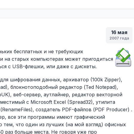
16 мая
2007 года
еньких бесплатных и не требующих
ли на старых компьютерах может пригодиться
ься с USB-флешки, или даже с дискеты.
ля шифрования данных, архиватор (100k Zipper),
Pad), блокнотоподобный редактор (Ted Notepad),
pUK), веб-сервер, аутлайнер, редактор векторной
естимый с Microsoft Excel (Spread32), утилита
RenameFiles), создатель PDF-файлов (PDF Producer) .
ер, все эти программы имеют графический
 тем, что один из лучших (на мой взгляд) офисных
80 раз больше места. Не говоря уже про