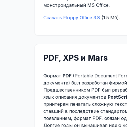
монстроидальный MS Office.
Скачать Floppy Office 3.8
(1.5 Мб).
PDF, XPS и Mars
Формат
PDF
(Portable Document Fo
документа) был разработан фирмой
Предшественником PDF был разраб
язык описания документов
PostScri
принтерам печатать сложную текс
ставший в последствие стандартом
появлением, формат PDF, обязан о
Долгие годы он вынашивал идею «о