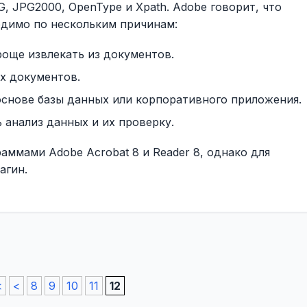
G, JPG2000, OpenType и Xpath. Adobe говорит, что
димо по нескольким причинам:
роще извлекать из документов.
х документов.
снове базы данных или корпоративного приложения.
 анализ данных и их проверку.
ммами Adobe Acrobat 8 и Reader 8, однако для
агин.
<
<
8
9
10
11
12