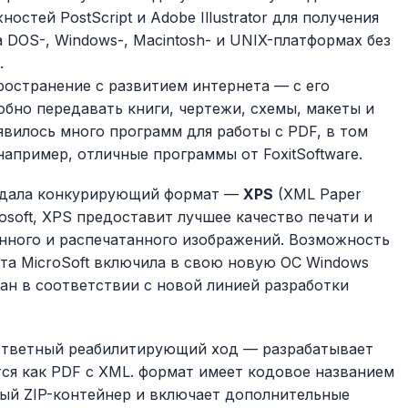
стей PostScript и Adobe Illustrator для получения
 DOS-, Windows-, Macintosh- и UNIX-платформах без
.
остранение с развитием интернета — с его
бно передавать книги, чертежи, схемы, макеты и
явилось много программ для работы с PDF, в том
например, отличные программы от FoxitSoftware.
оздала конкурирующий формат —
XPS
(XML Paper
rosoft, XPS предоставит лучшее качество печати и
нного и распечатанного изображений. Возможность
та MicroSoft включила в свою новую ОС Windows
ан в соответствии с новой линией разработки
ответный реабилитирующий ход — разрабатывает
ся как PDF с XML. формат имеет кодовое названием
овый ZIP-контейнер и включает дополнительные