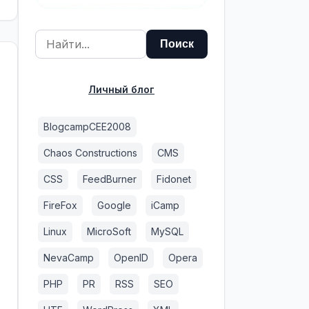
Личный блог
BlogcampCEE2008
Chaos Constructions
CMS
CSS
FeedBurner
Fidonet
FireFox
Google
iCamp
Linux
MicroSoft
MySQL
NevaCamp
OpenID
Opera
PHP
PR
RSS
SEO