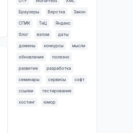
UTF
WordPress
XML
Браузеры
Верстка
Закон
СПИК
ТиЦ
Яндекс
блог
взлом
даты
домены
конкурсы
мысли
обновления
полезно
развитие
разработка
семинары
сервисы
софт
ссылки
тестирование
хостинг
юмор