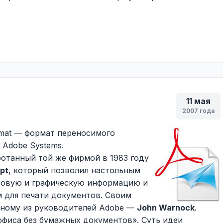
11 мая
2007 года
rmat — формат переносимого
 Adobe Systems.
отанный той же фирмой в 1983 году
pt
, который позволил настольным
товую и графическую информацию и
 для печати документов. Своим
дному из руководителей Adobe —
John Warnock
.
фиса без бумажных документов». Суть идеи