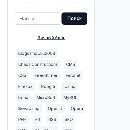
Личный блог
BlogcampCEE2008
Chaos Constructions
CMS
CSS
FeedBurner
Fidonet
FireFox
Google
iCamp
Linux
MicroSoft
MySQL
NevaCamp
OpenID
Opera
PHP
PR
RSS
SEO