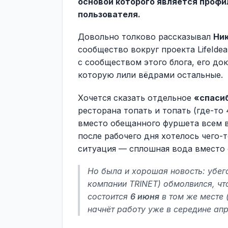
основой которого является профи
пользователя.
Довольно толково рассказывал
Ни
сообщество вокруг проекта LifeIde
с сообществом этого блога, его до
которую лили вёдрами остальные.
Хочется сказать отдельное
«спаси
ресторана топать и топать (где-то 
вместо обещанного фуршета всем вр
после рабочего дня хотелось чего-
ситуация — сплошная вода вместо 
Но была и хорошая новость: убег
компании TRINET) обмолвился, чт
состоится
6 июня
в том же месте 
начнёт работу уже в середине апр