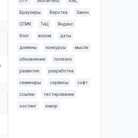
UTF
WordPress
XML
Браузеры
Верстка
Закон
СПИК
ТиЦ
Яндекс
блог
взлом
даты
домены
конкурсы
мысли
обновления
полезно
л
развитие
разработка
семинары
сервисы
софт
ссылки
тестирование
хостинг
юмор