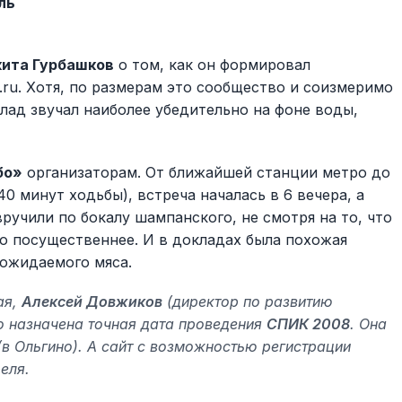
ль
кита Гурбашков
о том, как он формировал
a.ru. Хотя, по размерам это сообщество и соизмеримо
клад звучал наиболее убедительно на фоне воды,
бо»
организаторам. От ближайшей станции метро до
40 минут ходьбы), встреча началась в 6 вечера, а
учили по бокалу шампанского, не смотря на то, что
то посущественнее. И в докладах была похожая
ожидаемого мяса.
ая,
Алексей Довжиков
(директор по развитию
о назначена точная дата проведения
СПИК 2008
. Она
(в Ольгино). А сайт с возможностью регистрации
еля.