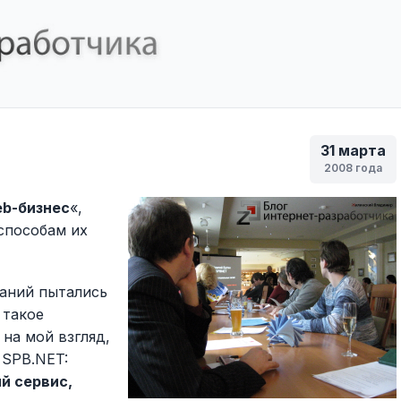
31 марта
2008 года
b-бизнес
«,
способам их
паний пытались
 такое
на мой взгляд,
 SPB.NET:
й сервис,