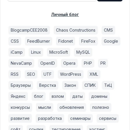
Личный блог
BlogcampCEE2008
Chaos Constructions
CMS
CSS
FeedBurner
Fidonet
FireFox
Google
iCamp
Linux
MicroSoft
MySQL
NevaCamp
OpenID
Opera
PHP
PR
RSS
SEO
UTF
WordPress
XML
Браузеры
Верстка
Закон
СПИК
ТиЦ
Яндекс
блог
взлом
даты
домены
конкурсы
мысли
обновления
полезно
развитие
разработка
семинары
сервисы
софт
ссылки
тестирование
хостинг