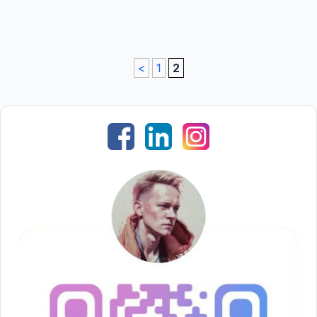
<
1
2